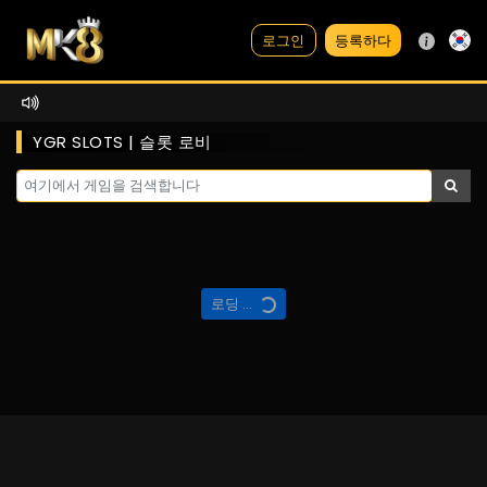
등록하다
로그인
YGR SLOTS | 슬롯 로비
로딩 ...