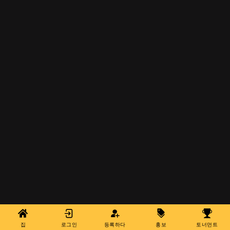
집
로그인
등록하다
홍보
토너먼트