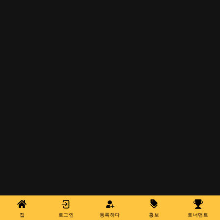
집
로그인
등록하다
홍보
토너먼트