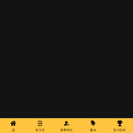
집
로그인
등록하다
홍보
토너먼트