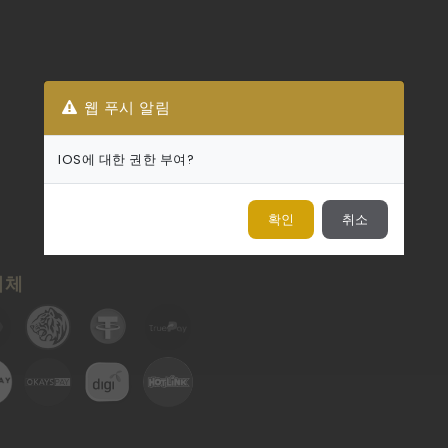
웹 푸시 알림
IOS에 대한 권한 부여?
확인
취소
업체