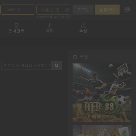
로그인
등록하다
비밀번호를 잊으 셨나요?
토너먼트
계략
추천
추천