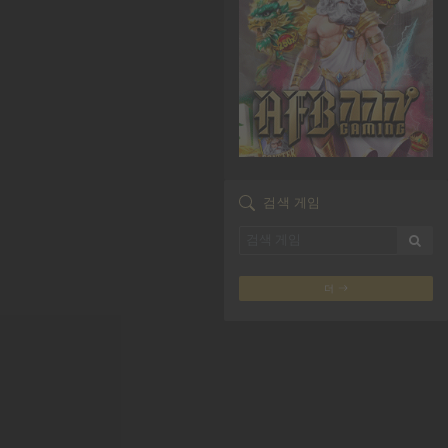
검색 게임
더