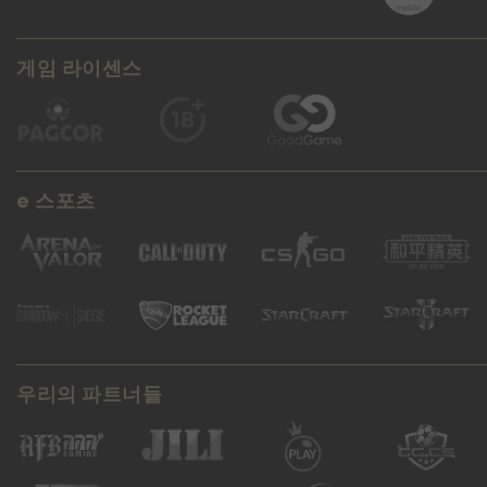
게임 라이센스
e 스포츠
우리의 파트너들