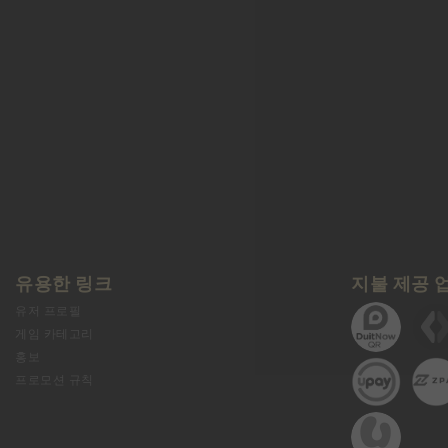
유용한 링크
지불 제공 
유저 프로필
게임 카테고리
홍보
프로모션 규칙