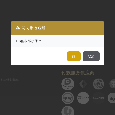
网页推送通知
IOS的权限授予？
好
取消
付款服务供应商
场推荐计划揭秘！