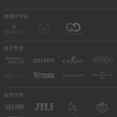
游戏许可证
电子竞技
合作伙伴