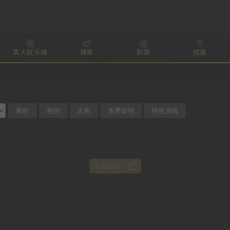
真人娱乐城
捕鱼
彩票
优惠
新的
热的
大奖
免费旋转
特色游戏
正在加载...