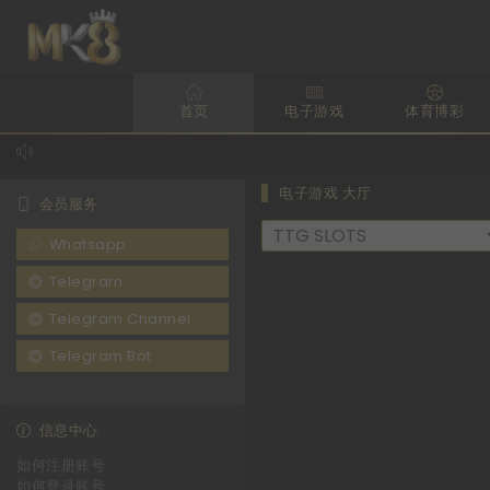
首页
电子游戏
体育博彩
电子游戏 大厅
会员服务
Whatsapp
Telegram
Telegram Channel
Telegram Bot
信息中心
如何注册账号
如何登录账号