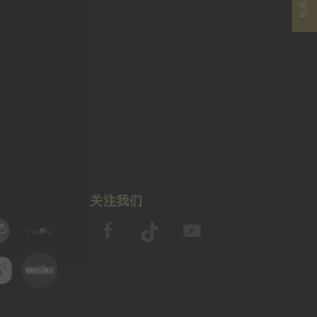
联系我们
关注我们