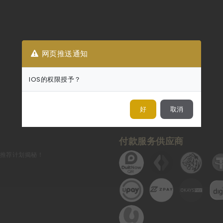
网页推送通知
IOS的权限授予？
好
取消
付款服务供应商
场推荐计划揭秘！