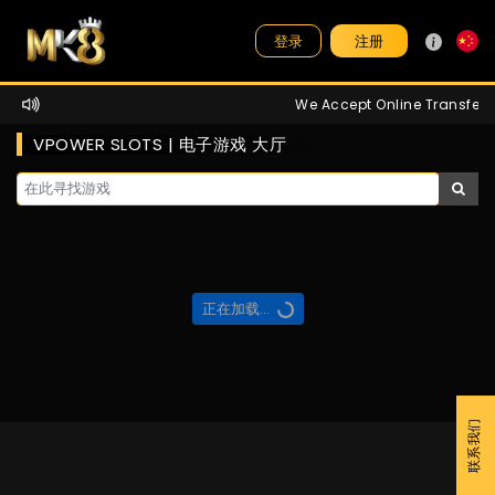
注册
登录
We Accept Online Transfer /
VPOWER SLOTS | 电子游戏 大厅
正在加载...
联系我们