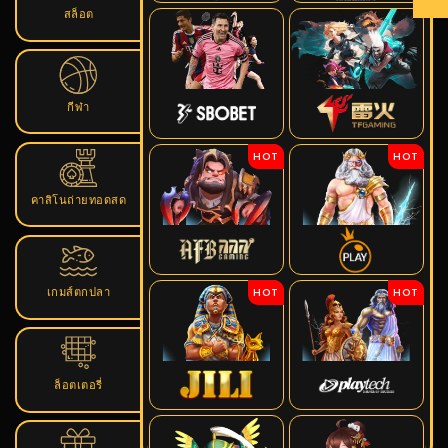
สล็อต
กีฬา
HOT
HOT
คาสิโนถ่ายทอดสด
เกมส์ตกปลา
HOT
HOT
ล็อตเตอรี่