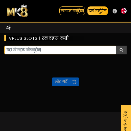
दर्ता गर्नुहोस्
लगइन गर्नुहोस्
VPLUS SLOTS | स्लटहरू लबी
लोड गर्दै...
हामीलाई सम्पर्क गर्नुहोस्