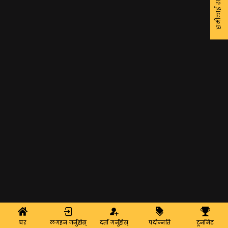
घर
लगइन गर्नुहोस्
दर्ता गर्नुहोस्
पदोन्नति
टूर्नामेंट