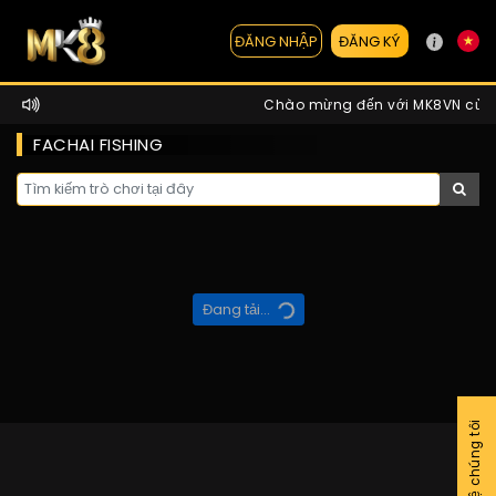
ĐĂNG KÝ
ĐĂNG NHẬP
Chào mừng đến với MK8VN của chún
FACHAI FISHING
Đang tải...
Liên hệ chúng tôi